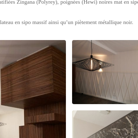
ratifiées Zingana (Polyrey), poignées (Hewi) noires mat en sip
ateau en sipo massif ainsi qu’un piètement métallique noir.